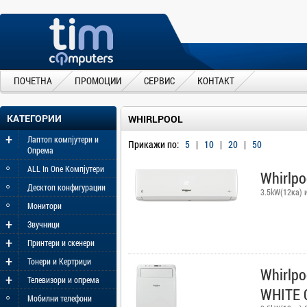
ПОЧЕТНА
ПРОМОЦИИ
СЕРВИС
КОНТАКТ
КАТЕГОРИИ
WHIRLPOOL
+
Лаптоп компјутери и
Прикажи по:
5
|
10
|
20
|
50
Опрема
◦
ALL In One Компјутери
Whirlp
◦
Десктоп конфигурации
3.5kW(12ка) 
◦
Монитори
+
Звучници
+
Принтери и скенери
+
Тонери и Кертриџи
Whirlp
+
Телевизори и опрема
WHITE 
◦
Мобилни телефони