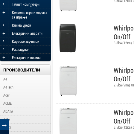
3.5kW(12ка) 
◦
Таблет компјутери
+
Конзоли, игри и опрема
за играње
◦
Клима уреди
Whirlp
+
Електрични апарати
On/Off
◦
Караоке звучници
3.5kW(12ка) 
◦
Разладувач
+
Електрични возила
Whirlp
ПРОИЗВОДИТЕЛИ
On/Off
A4
2.5kW(9ка) O
A4Tech
Acer
ACME
Whirlp
ADATA
On/Off
Adler
→
3.5kW(12ка) 
AFOX