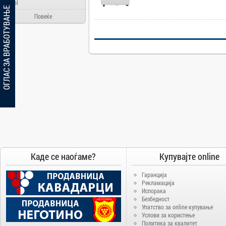
Ainol
ОГЛАС ЗА ВРАБОТУВАЊЕ
Alcatel
Повеќе
Allview
Aloha Day
AMD
AOC
Apache
Apple
Arielli
Asus
ATI
AUX
Каде се наоѓаме?
Купувајте online
BenQ
Гаранција
Blackview
Рекламација
Испорака
Bosch
Безбедност
Упатство за online купување
Broadlink
Услови за користење
Brother
Политика за квалитет