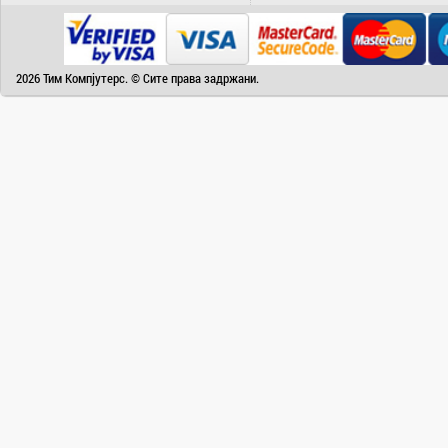
Camry
Canon
Canvas
2026 Тим Компјутерс. © Сите права задржани.
Carrier
Cat
Chuwi
Cisco
Click
CoolerMaster
Cooper&Hunter
Creative
Cubot
D-Link
DAIKIN
DeepCool
Dell