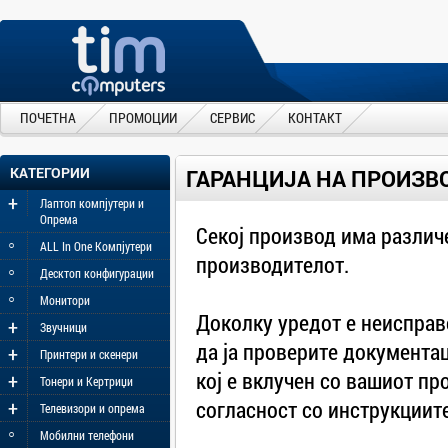
ПОЧЕТНА
ПРОМОЦИИ
СЕРВИС
КОНТАКТ
КАТЕГОРИИ
ГАРАНЦИЈА НА ПРОИЗВ
+
Лаптоп компјутери и
Опрема
Секој производ има различ
◦
ALL In One Компјутери
производителот.
◦
Десктоп конфигурации
◦
Монитори
Доколку уредот е неисправ
+
Звучници
да ја проверите документа
+
Принтери и скенери
кој е вклучен со вашиот пр
+
Тонери и Кертриџи
+
согласност со инструкциит
Телевизори и опрема
◦
Мобилни телефони