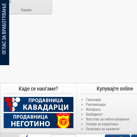
Ainol
ОГЛАС ЗА ВРАБОТУВАЊЕ
Alcatel
Повеќе
Allview
Aloha Day
AMD
AOC
Apache
Apple
Arielli
Asus
ATI
Каде се наоѓаме?
Купувајте online
AUX
Гаранција
BenQ
Рекламација
Blackview
Испорака
Безбедност
Bosch
Упатство за online купување
Услови за користење
Broadlink
Политика за квалитет
Brother