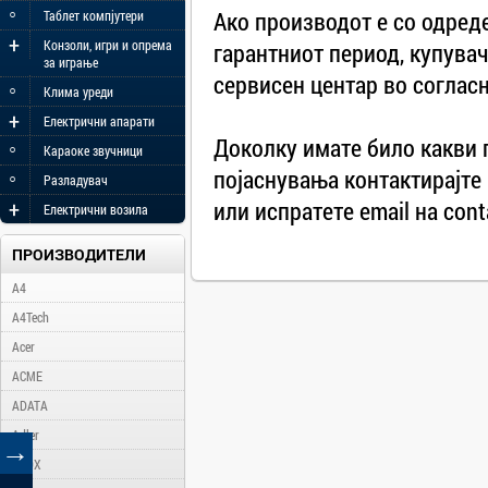
◦
Ако производот е со одреде
Таблет компјутери
+
Конзоли, игри и опрема
гарантниот период, купувач
за играње
сервисен центар во согласн
◦
Клима уреди
+
Електрични апарати
Доколку имате било какви 
◦
Караоке звучници
◦
појаснувања контактирајте 
Разладувач
+
или испратете еmail на
con
Електрични возила
ПРОИЗВОДИТЕЛИ
A4
A4Tech
Acer
ACME
ADATA
Adler
→
AFOX