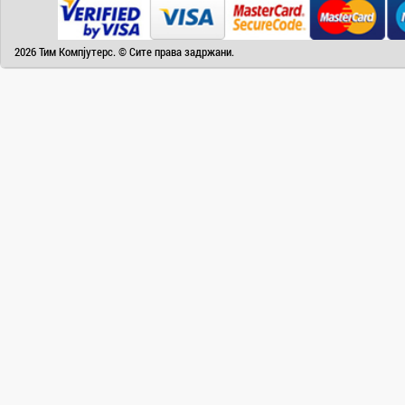
Camry
Canon
2026 Тим Компјутерс. © Сите права задржани.
Canvas
Carrier
Cat
Chuwi
Cisco
Click
CoolerMaster
Cooper&Hunter
Creative
Cubot
D-Link
DAIKIN
DeepCool
Dell