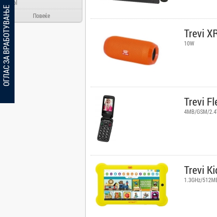
Ainol
ОГЛАС ЗА ВРАБОТУВАЊЕ
Alcatel
Повеќе
Allview
Trevi X
Aloha Day
10W
AMD
AOC
Apache
Apple
Trevi F
Arielli
4MB/GSM/2.4'
Asus
ATI
AUX
BenQ
Trevi K
Blackview
1.3GHz/512M
Bosch
Broadlink
Brother