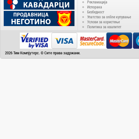
Delux
Рекламација
Испорака
Denver
Безбедност
Disney
Упатство за online купување
Услови за користење
Doogee
Политика за квалитет
DVB-T2
ECS
EIZO
2026 Тим Компјутерс. © Сите права задржани.
Electra
Electrolux
Elephone
Energenie
Energizer
Epson
eSTAR
Fantasy
Favorit
Fiesta