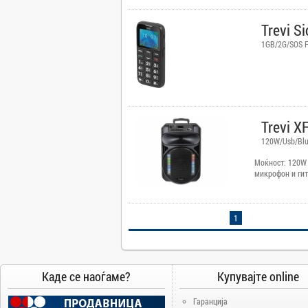
Camry
Trevi S
Canon
1GB/2G/SOS Fu
Canvas
Carrier
Cat
Chuwi
Cisco
Trevi X
Click
120W/Usb/Blu
CoolerMaster
Моќност: 120W 
микрофон и гит
Cooper&Hunter
и бас мелодија
изедначувања 
Creative
гитари со ехо-е
Cubot
системот - Гол
1
високотонец на
D-Link
Два безжични 
напојување 12
DAIKIN
батерија Напој
DeepCool
Внатрешна бате
Каде се наоѓаме?
Купувајте online
Dell
Гаранција