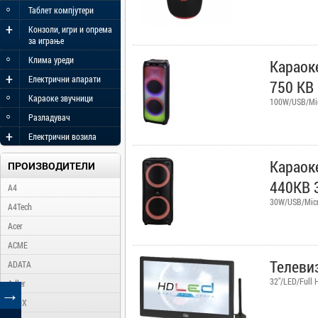
◦
Таблет компјутери
+
Конзоли, игри и опрема
за играње
◦
Клима уреди
Караоке
+
Електрични апарати
750 KB
◦
Караоке звучници
100W/USB/Mic
◦
Разладувач
+
Електрични возила
Караоке
ПРОИЗВОДИТЕЛИ
440KB 
A4
30W/USB/Micr
A4Tech
Acer
ACME
Телевиз
ADATA
32"/LED/Full
Adler
→
AFOX