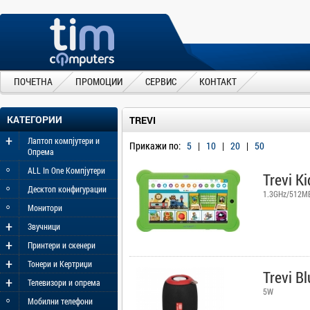
ПОЧЕТНА
ПРОМОЦИИ
СЕРВИС
КОНТАКТ
КАТЕГОРИИ
TREVI
+
Лаптоп компјутери и
Прикажи по:
5
|
10
|
20
|
50
Опрема
◦
ALL In One Компјутери
Trevi K
◦
Десктоп конфигурации
1.3GHz/512M
◦
Монитори
+
Звучници
+
Принтери и скенери
+
Тонери и Кертриџи
Trevi B
+
Телевизори и опрема
5W
◦
Мобилни телефони