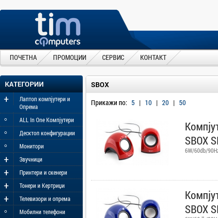
ПОЧЕТНА
ПРОМОЦИИ
СЕРВИС
КОНТАКТ
КАТЕГОРИИ
SBOX
+
Лаптоп компјутери и
Прикажи по:
5
|
10
|
20
|
50
Опрема
◦
ALL In One Компјутери
Компју
◦
Десктоп конфигурации
SBOX S
◦
Монитори
6W/60db/90H
+
Звучници
+
Принтери и скенери
+
Тонери и Кертриџи
Компју
+
Телевизори и опрема
SBOX S
◦
Мобилни телефони