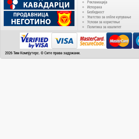
Delux
Рекламација
Испорака
Denver
Безбедност
Disney
Упатство за online купување
Услови за користење
Doogee
Политика за квалитет
DVB-T2
ECS
EIZO
2026 Тим Компјутерс. © Сите права задржани.
Electra
Electrolux
Elephone
Energenie
Energizer
Epson
eSTAR
Fantasy
Favorit
Fiesta