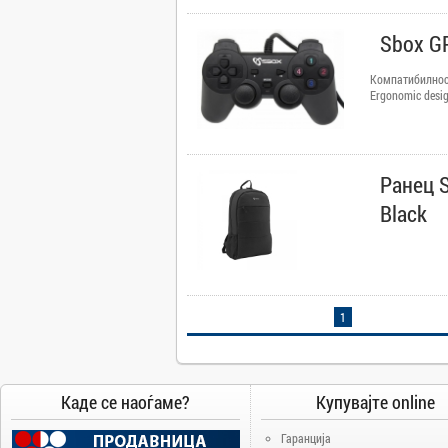
Camry
Sbox G
Canon
Canvas
Компатибилност
Ergonomic desi
Carrier
Cat
Chuwi
Cisco
Ранец S
Click
Black
CoolerMaster
Cooper&Hunter
Creative
Cubot
1
D-Link
DAIKIN
DeepCool
Каде се наоѓаме?
Купувајте online
Dell
Гаранција