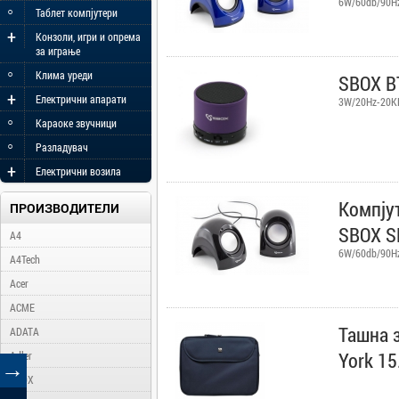
6W/60db/90H
◦
Таблет компјутери
+
Конзоли, игри и опрема
за играње
◦
Клима уреди
SBOX BT
+
Електрични апарати
3W/20Hz-20K
◦
Караоке звучници
◦
Разладувач
+
Електрични возила
Компју
ПРОИЗВОДИТЕЛИ
SBOX S
A4
6W/60db/90H
A4Tech
Acer
ACME
Ташна 
ADATA
York 15
Adler
→
AFOX