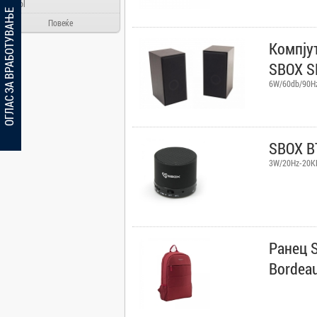
Ainol
ОГЛАС ЗА ВРАБОТУВАЊЕ
Alcatel
Повеќе
Allview
Компју
Aloha Day
SBOX S
AMD
6W/60db/90H
AOC
Apache
Apple
SBOX BT
Arielli
3W/20Hz-20K
Asus
ATI
AUX
BenQ
Ранец S
Blackview
Bordea
Bosch
Broadlink
Brother