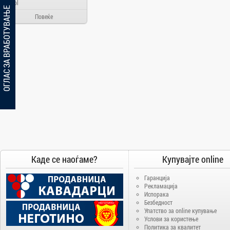
Ainol
ОГЛАС ЗА ВРАБОТУВАЊЕ
Alcatel
Повеќе
Allview
Aloha Day
AMD
AOC
Apache
Apple
Arielli
Asus
ATI
AUX
Каде се наоѓаме?
Купувајте online
BenQ
Гаранција
Blackview
Рекламација
Испорака
Bosch
Безбедност
Упатство за online купување
Broadlink
Услови за користење
Brother
Политика за квалитет