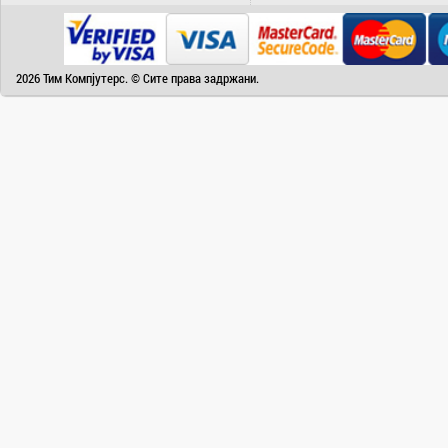
Camry
Canon
Canvas
2026 Тим Компјутерс. © Сите права задржани.
Carrier
Cat
Chuwi
Cisco
Click
CoolerMaster
Cooper&Hunter
Creative
Cubot
D-Link
DAIKIN
DeepCool
Dell