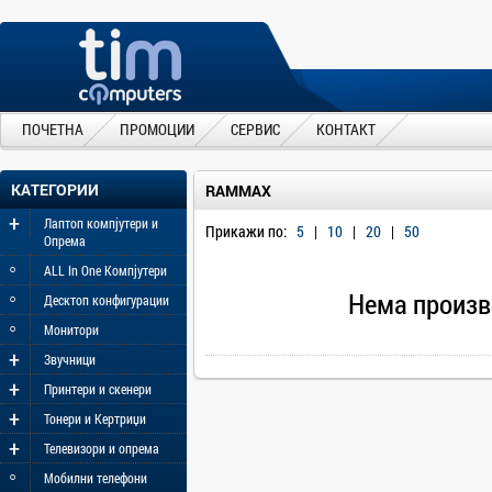
ПОЧЕТНА
ПРОМОЦИИ
СЕРВИС
КОНТАКТ
КАТЕГОРИИ
RAMMAX
+
Лаптоп компјутери и
Прикажи по:
5
|
10
|
20
|
50
Опрема
◦
ALL In One Компјутери
◦
Нема произв
Десктоп конфигурации
◦
Монитори
+
Звучници
+
Принтери и скенери
+
Тонери и Кертриџи
+
Телевизори и опрема
◦
Мобилни телефони