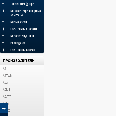
◦
Таблет компјутери
+
Конзоли, игри и опрема
за играње
◦
Клима уреди
+
Електрични апарати
◦
Караоке звучници
◦
Разладувач
+
Електрични возила
ПРОИЗВОДИТЕЛИ
A4
A4Tech
Acer
ACME
ADATA
Adler
→
AFOX