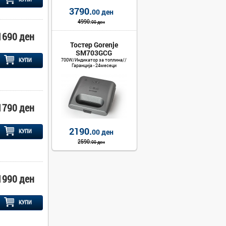
3790.
00 ден
4990.
00 ден
1690 ден
Тостер Gorenje
SM703GCG
КУПИ
700W/Индикатор за топлина//
Гаранција - 24месеци
1790 ден
2190.
00 ден
КУПИ
2590.
00 ден
1990 ден
КУПИ