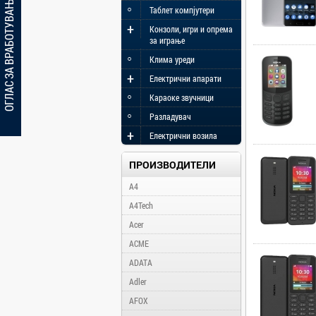
ОГЛАС ЗА ВРАБОТУВАЊЕ
◦
Таблет компјутери
+
Конзоли, игри и опрема
за играње
◦
Клима уреди
+
Електрични апарати
◦
Караоке звучници
◦
Разладувач
+
Електрични возила
ПРОИЗВОДИТЕЛИ
A4
A4Tech
Acer
ACME
ADATA
Adler
AFOX