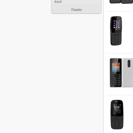
Ainol
Alcatel
Повеќе
Allview
Aloha Day
AMD
AOC
Apache
Apple
Arielli
Asus
ATI
AUX
BenQ
Blackview
Bosch
Broadlink
Brother