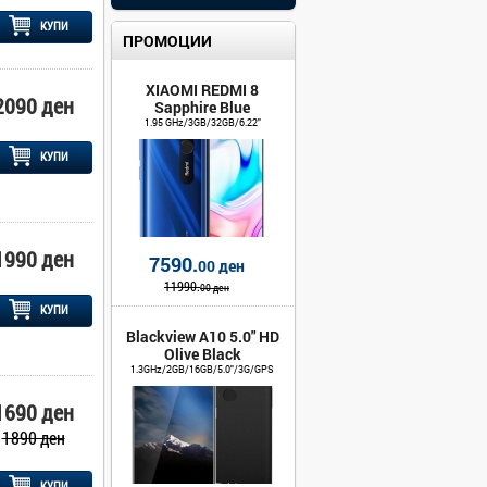
КУПИ
ПРОМОЦИИ
XIAOMI REDMI 8
2090 ден
Sapphire Blue
1.95 GHz/3GB/32GB/6.22"
КУПИ
1990 ден
7590.
00 ден
11990.
00 ден
КУПИ
Blackview A10 5.0" HD
Olive Black
1.3GHz/2GB/16GB/5.0"/3G/GPS
1690 ден
1890 ден
КУПИ