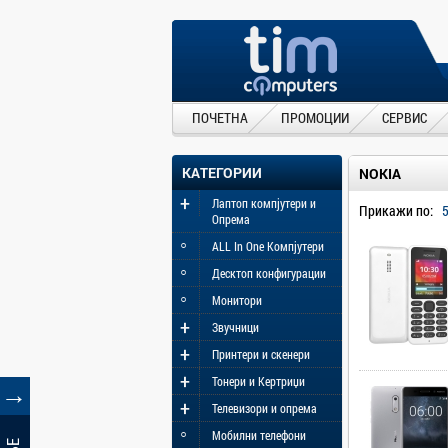
ПОЧЕТНА
ПРОМОЦИИ
СЕРВИС
КАТЕГОРИИ
NOKIA
+
Лаптоп компјутери и
Прикажи по:
Опрема
◦
ALL In One Компјутери
◦
Десктоп конфигурации
◦
Монитори
+
Звучници
+
Принтери и скенери
+
Тонери и Кертриџи
→
+
Телевизори и опрема
◦
Мобилни телефони