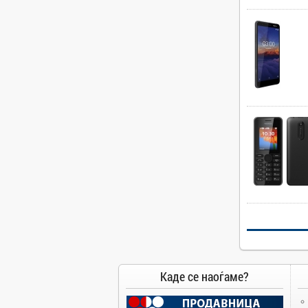
Camry
Canon
Canvas
Carrier
Cat
Chuwi
Cisco
Click
CoolerMaster
Cooper&Hunter
Creative
Cubot
D-Link
DAIKIN
DeepCool
Каде се наоѓаме?
Dell