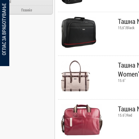
Ainol
ОГЛАС ЗА ВРАБОТУВАЊЕ
Alcatel
Повеќе
Allview
Ташна N
Aloha Day
15,6"/Black
AMD
AOC
Apache
Apple
Ташна N
Arielli
Women'
Asus
15.6"
ATI
AUX
BenQ
Ташна N
Blackview
15.6"/Red
Bosch
Broadlink
Brother