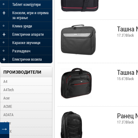
◦
Таблет компјутери
+
Конзоли, игри и опрема
за играње
◦
Клима уреди
Ташна N
+
Електрични апарати
17.3"/Black
◦
Караоке звучници
◦
Разладувач
+
Електрични возила
Ташна N
ПРОИЗВОДИТЕЛИ
15.6"/Black
A4
A4Tech
Acer
ACME
Ранец N
ADATA
17.3"/Black
Adler
→
AFOX