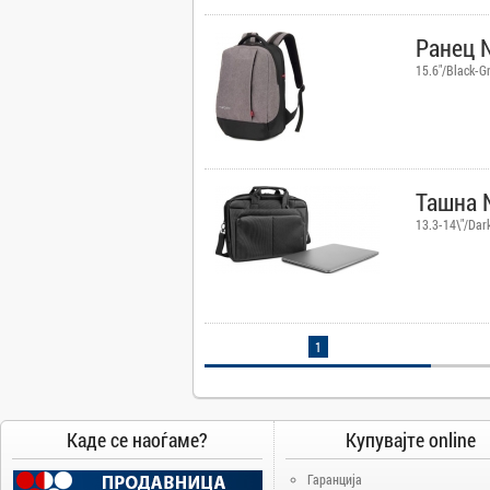
Camry
Ранец N
Canon
15.6"/Black-G
Canvas
Carrier
Cat
Chuwi
Cisco
Ташна N
Click
13.3-14\"/Dar
CoolerMaster
Cooper&Hunter
Creative
Cubot
1
D-Link
DAIKIN
DeepCool
Каде се наоѓаме?
Купувајте online
Dell
Гаранција