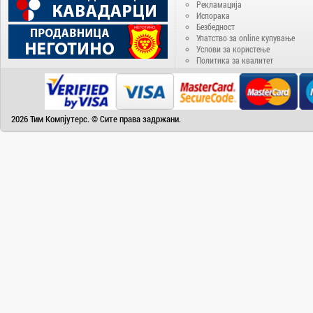
Delux
Рекламација
Испорака
Denver
Безбедност
Disney
Упатство за online купување
Услови за користење
Doogee
Политика за квалитет
DVB-T2
ECS
EIZO
2026 Тим Компјутерс. © Сите права задржани.
Electra
Electrolux
Elephone
Energenie
Energizer
Epson
eSTAR
Fantasy
Favorit
Fiesta