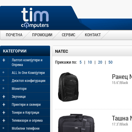
ПОЧЕТНА
ПРОМОЦИИ
СЕРВИС
КОНТАКТ
КАТЕГОРИИ
NATEC
+
Лаптоп компјутери и
Прикажи по:
5
|
10
|
20
|
50
Опрема
◦
ALL In One Компјутери
Ранец N
◦
Десктоп конфигурации
15.6"/Black
◦
Монитори
+
Звучници
+
Принтери и скенери
+
Тонери и Кертриџи
Ташна N
+
Телевизори и опрема
17.3"/Black
◦
Мобилни телефони