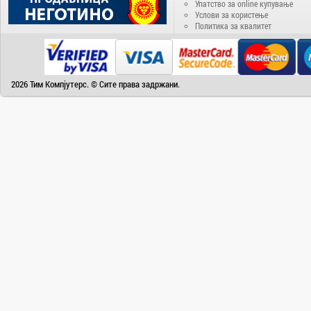
Упатство за online купување
Camry
Услови за користење
Политика за квалитет
Canon
Canvas
Carrier
2026 Тим Компјутерс. © Сите права задржани.
Cat
Chuwi
Cisco
Click
CoolerMaster
Cooper&Hunter
Creative
Cubot
D-Link
DAIKIN
DeepCool
Dell