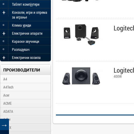
◦
Таблет компјутери
+
Конзоли, игри и опрема
за играње
◦
Клима уреди
Logitec
+
Електрични апарати
◦
Караоке звучници
◦
Разладувач
+
Електрични возила
Logitec
ПРОИЗВОДИТЕЛИ
400W
A4
A4Tech
Acer
ACME
ADATA
Adler
→
AFOX