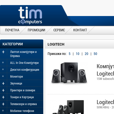
ПОЧЕТНА
ПРОМОЦИИ
СЕРВИС
КОНТАКТ
КАТЕГОРИИ
LOGITECH
+
Лаптоп компјутери и
Прикажи по:
5
|
10
|
20
|
50
Опрема
◦
ALL In One Компјутери
Компју
◦
Десктоп конфигурации
Logitec
◦
Монитори
15W subwoofe
+
Звучници
+
Принтери и скенери
+
Тонери и Кертриџи
Logitec
+
Телевизори и опрема
50W/48Hz - 2
◦
Мобилни телефони