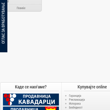
Ainol
ОГЛАС ЗА ВРАБОТУВАЊЕ
Alcatel
Повеќе
Allview
Aloha Day
AMD
AOC
Apache
Apple
Arielli
Asus
ATI
AUX
BenQ
Каде се наоѓаме?
Купувајте online
Blackview
Bosch
Гаранција
Рекламација
Broadlink
Испорака
Безбедност
Brother