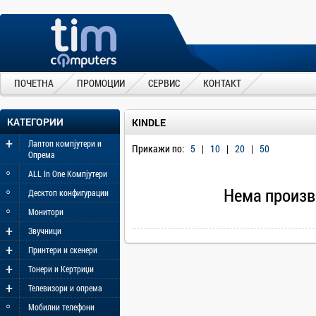
ПОЧЕТНА
ПРОМОЦИИ
СЕРВИС
КОНТАКТ
КАТЕГОРИИ
KINDLE
+
Лаптоп компјутери и
Прикажи по:
5
|
10
|
20
|
50
Опрема
◦
ALL In One Компјутери
◦
Нема произв
Десктоп конфигурации
◦
Монитори
+
Звучници
+
Принтери и скенери
+
Тонери и Кертриџи
+
Телевизори и опрема
◦
Мобилни телефони