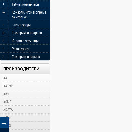
◦
Таблет компјутери
+
Конзоли, игри и опрема
за играње
◦
Клима уреди
+
Електрични апарати
◦
Караоке звучници
◦
Разладувач
+
Електрични возила
ПРОИЗВОДИТЕЛИ
A4
A4Tech
Acer
ACME
ADATA
Adler
→
AFOX