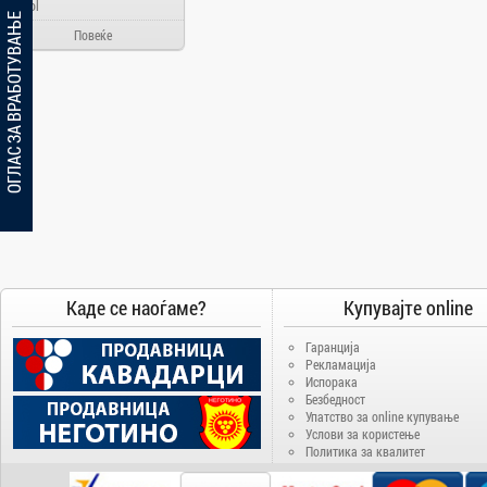
Ainol
ОГЛАС ЗА ВРАБОТУВАЊЕ
Alcatel
Повеќе
Allview
Aloha Day
AMD
AOC
Apache
Apple
Arielli
Asus
ATI
Каде се наоѓаме?
Купувајте online
AUX
Гаранција
BenQ
Рекламација
Испорака
Blackview
Безбедност
Упатство за online купување
Bosch
Услови за користење
Broadlink
Политика за квалитет
Brother