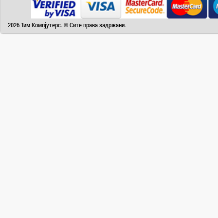
Camry
Canon
2026 Тим Компјутерс. © Сите права задржани.
Canvas
Carrier
Cat
Chuwi
Cisco
Click
CoolerMaster
Cooper&Hunter
Creative
Cubot
D-Link
DAIKIN
DeepCool
Dell