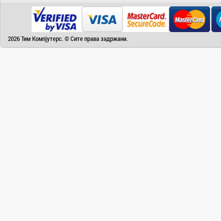
Camry
Canon
Canvas
2026 Тим Компјутерс. © Сите права задржани.
Carrier
Cat
Chuwi
Cisco
Click
CoolerMaster
Cooper&Hunter
Creative
Cubot
D-Link
DAIKIN
DeepCool
Dell