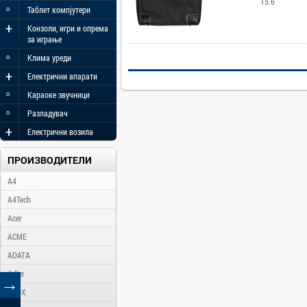
15.6"
◦
Таблет компјутери
+
Конзоли, игри и опрема
за играње
◦
Клима уреди
+
Електрични апарати
◦
Караоке звучници
◦
Разладувач
+
Електрични возила
ПРОИЗВОДИТЕЛИ
A4
A4Tech
Acer
ACME
ADATA
Adler
→
AFOX