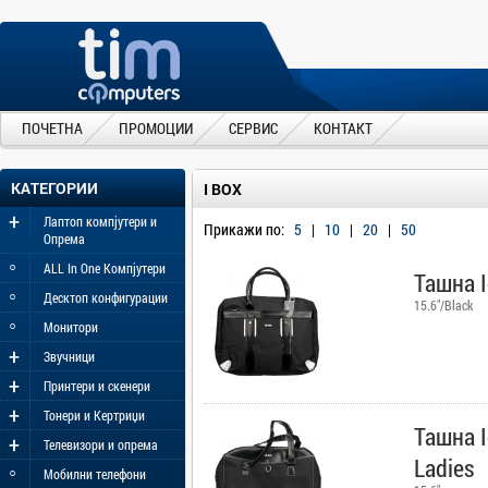
ПОЧЕТНА
ПРОМОЦИИ
СЕРВИС
КОНТАКТ
КАТЕГОРИИ
I BOX
+
Лаптоп компјутери и
Прикажи по:
5
|
10
|
20
|
50
Опрема
◦
ALL In One Компјутери
Ташна 
◦
Десктоп конфигурации
15.6"/Black
◦
Монитори
+
Звучници
+
Принтери и скенери
+
Тонери и Кертриџи
Ташна 
+
Телевизори и опрема
Ladies
◦
Мобилни телефони