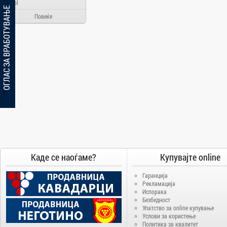
Ainol
ОГЛАС ЗА ВРАБОТУВАЊЕ
Alcatel
Повеќе
Allview
Aloha Day
AMD
AOC
Apache
Apple
Arielli
Asus
ATI
AUX
Каде се наоѓаме?
Купувајте online
BenQ
Гаранција
Blackview
Рекламација
Испорака
Bosch
Безбедност
Упатство за online купување
Broadlink
Услови за користење
Brother
Политика за квалитет