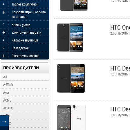
1.7GHz/1GB/1
◦
Таблет компјутери
+
Конзоли, игри и опрема
за играње
◦
Клима уреди
HTC One
+
Електрични апарати
2.0GHz/2GB/1
◦
Караоке звучници
◦
Разладувач
+
Електрични возила
HTC Des
ПРОИЗВОДИТЕЛИ
1.3GHz/2GB/1
A4
A4Tech
Acer
ACME
HTC Des
ADATA
1.6GHz/2GB/1
Adler
→
AFOX