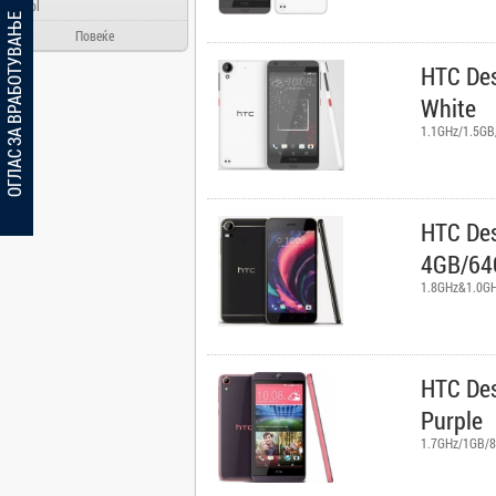
Ainol
ОГЛАС ЗА ВРАБОТУВАЊЕ
Alcatel
Повеќе
Allview
HTC Des
Aloha Day
White
AMD
1.1GHz/1.5GB
AOC
Apache
Apple
HTC Des
Arielli
4GB/64
Asus
1.8GHz&1.0GH
ATI
AUX
BenQ
HTC De
Blackview
Purple
Bosch
1.7GHz/1GB/8
Broadlink
Brother