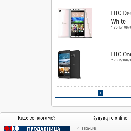
Camry
HTC De
Canon
White
Canvas
1.7GHz/1GB/8
Carrier
Cat
Chuwi
Cisco
HTC On
Click
2.2GHz/3GB/3
CoolerMaster
Cooper&Hunter
Creative
Cubot
1
D-Link
DAIKIN
DeepCool
Каде се наоѓаме?
Купувајте online
Dell
Гаранција