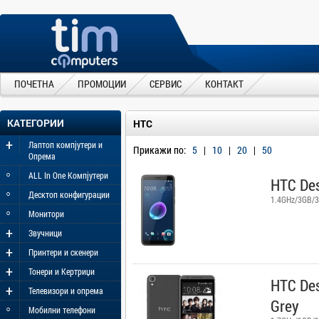
ПОЧЕТНА
ПРОМОЦИИ
СЕРВИС
КОНТАКТ
КАТЕГОРИИ
HTC
+
Лаптоп компјутери и
Прикажи по:
5
|
10
|
20
|
50
Опрема
◦
ALL In One Компјутери
HTC Des
◦
Десктоп конфигурации
1.4GHz/3GB/3
◦
Монитори
+
Звучници
+
Принтери и скенери
+
Тонери и Кертриџи
HTC Des
+
Телевизори и опрема
Grey
◦
Мобилни телефони