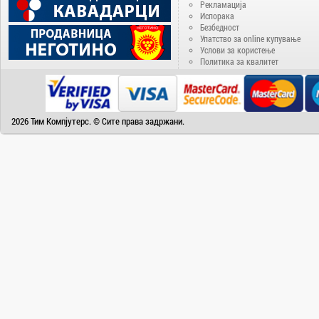
Delux
Рекламација
Испорака
Denver
Безбедност
Disney
Упатство за online купување
Услови за користење
Doogee
Политика за квалитет
DVB-T2
ECS
EIZO
2026 Тим Компјутерс. © Сите права задржани.
Electra
Electrolux
Elephone
Energenie
Energizer
Epson
eSTAR
Fantasy
Favorit
Fiesta