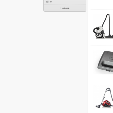
Ainol
Alcatel
Повеќе
Allview
Aloha Day
AMD
AOC
Apache
Apple
Arielli
Asus
ATI
AUX
BenQ
Blackview
Bosch
Broadlink
Brother