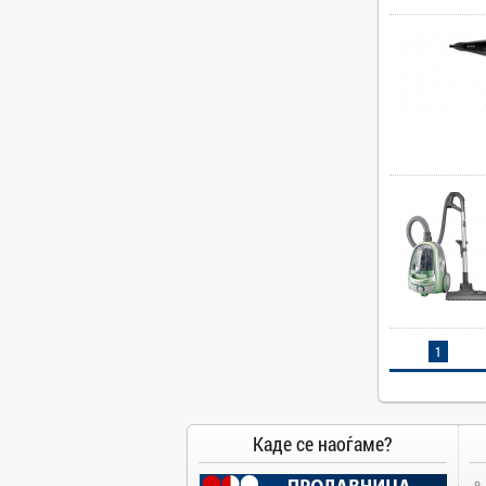
Camry
Canon
Canvas
Carrier
Cat
Chuwi
Cisco
Click
CoolerMaster
Cooper&Hunter
Creative
Cubot
1
D-Link
DAIKIN
DeepCool
Каде се наоѓаме?
Dell