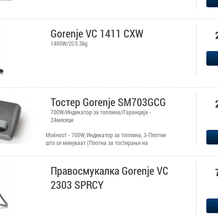
Gorenje VC 1411 CXW
1400W/2l/3.3kg
Тостер Gorenje SM703GCG
700W/Индикатор за топлина//Гаранција -
24месеци
Моќност - 700W, Индикатор за топлина, 3-Плотни
што се менуваат (Плотна за тостирање на
стандардни лепчиња, Плотна за тостирање на
триаголни лепчиња, Плотна за вафли), Плотни кои
се нелепливи и овозможуваат лесно чистење,
Правосмукалка Gorenje VC
Гаранција - 24месеци.
2303 SPRCY