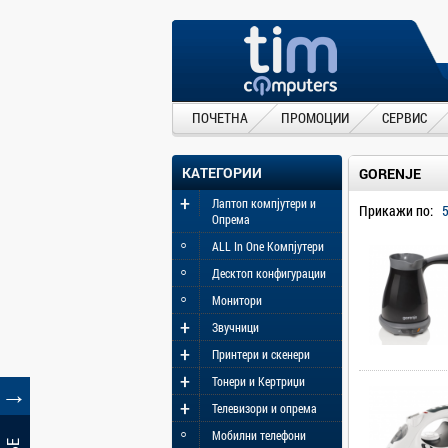
ПОЧЕТНА
ПРОМОЦИИ
СЕРВИС
КАТЕГОРИИ
GORENJE
+
Лаптоп компјутери и
Прикажи по:
Опрема
◦
ALL In One Компјутери
◦
Десктоп конфигурации
◦
Монитори
+
Звучници
+
Принтери и скенери
+
Тонери и Кертриџи
→
+
Телевизори и опрема
◦
Мобилни телефони