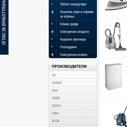
ОГЛАС ЗА ВРАБОТУВАЊЕ
◦
Таблет компјутери
+
Конзоли, игри и опрема
за играње
◦
Клима уреди
+
Електрични апарати
◦
Караоке звучници
◦
Разладувач
+
Електрични возила
ПРОИЗВОДИТЕЛИ
A4
A4Tech
Acer
ACME
ADATA
Adler
AFOX