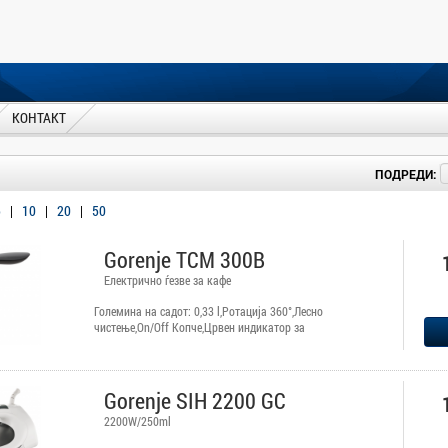
КОНТАКТ
ПОДРЕДИ:
5
|
10
|
20
|
50
Gorenje TCM 300B
Електрично ѓезве за кафе
Големина на садот: 0,33 l,Ротација 360°,Лесно
чистење,On/Off Копче,Црвен индикатор за
работа,Гумени ногарки за стабилност,Заштита од
прегревање
Gorenje SIH 2200 GC
2200W/250ml