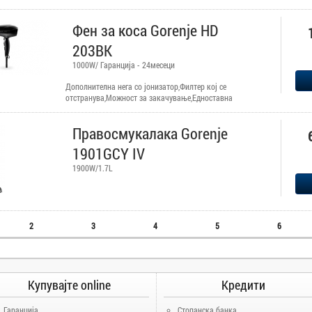
Фен за коса Gorenje HD
203BK
1000W/ Гаранција - 24месеци
Дополнителна нега со јонизатор,Филтер кој се
отстранува,Moжност за закачување,Едноставна
механичка контрола,Регулација на брзината:
2,Заштита од прегревање за дополнителна
Правосмукалака Gorenje
безбедност,Куќиште: Пластично ,Тип на моторот: DC
мотор за заштеда на енергија и долготрајна
1901GCY IV
употреба,Приклучна моќ: 2.000 W,Бучност: 78
dB(A)re1pW,Приклучна моќ(V): 220-240 V
1900W/1.7L
2
3
4
5
6
Купувајте online
Кредити
Гаранција
Стопанска банка