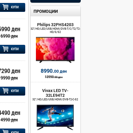
КУПИ
ПРОМОЦИИ
Philips 32PHS4203
5990 ден
32"/HD/LED/USB/HDMI/DVB-T/C/T2/T2-
HD/S/S2
6990 ден
КУПИ
7290 ден
8990.
00 ден
13990.
9990 ден
00 ден
Vivax LED TV-
КУПИ
32LE94T2
32''/HD/LED/USB/HDMI/DVB-T2-C-S2
4490 ден
4990 ден
КУПИ