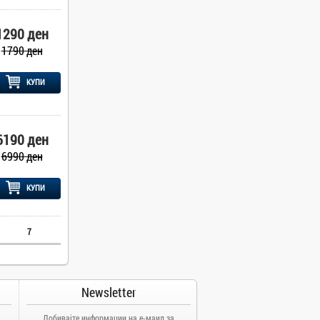
1290 ден
1790 ден
КУПИ
6190 ден
6990 ден
КУПИ
7
Newsletter
Добивајте информации на е-маил за