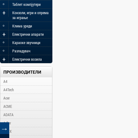
◦
Таблет компјутери
+
Конзоли, игри и опрема
за играње
◦
Клима уреди
+
Електрични апарати
◦
Караоке звучници
◦
Разладувач
+
Електрични возила
ПРОИЗВОДИТЕЛИ
A4
A4Tech
Acer
ACME
ADATA
Adler
→
AFOX