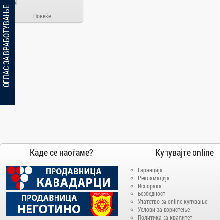
Ainol
ОГЛАС ЗА ВРАБОТУВАЊЕ
Alcatel
Повеќе
Allview
Aloha Day
AMD
AOC
Apache
Apple
Arielli
Asus
ATI
AUX
Каде се наоѓаме?
Купувајте online
BenQ
Гаранција
Blackview
Рекламација
Испорака
Bosch
Безбедност
Упатство за online купување
Broadlink
Услови за користење
Brother
Политика за квалитет