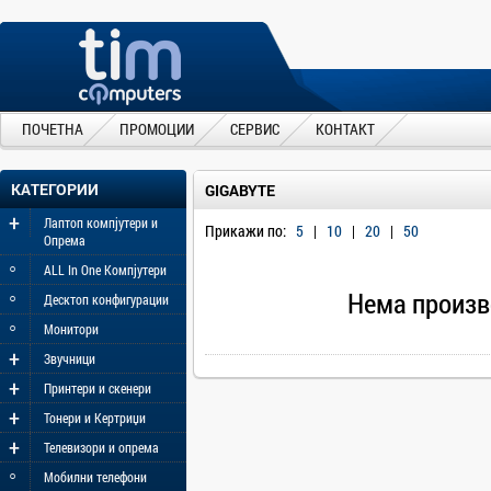
ПОЧЕТНА
ПРОМОЦИИ
СЕРВИС
КОНТАКТ
КАТЕГОРИИ
GIGABYTE
+
Лаптоп компјутери и
Прикажи по:
5
|
10
|
20
|
50
Опрема
◦
ALL In One Компјутери
◦
Нема произв
Десктоп конфигурации
◦
Монитори
+
Звучници
+
Принтери и скенери
+
Тонери и Кертриџи
+
Телевизори и опрема
◦
Мобилни телефони