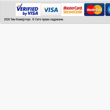
Camry
Canon
Canvas
2026 Тим Компјутерс. © Сите права задржани.
Carrier
Cat
Chuwi
Cisco
Click
CoolerMaster
Cooper&Hunter
Creative
Cubot
D-Link
DAIKIN
DeepCool
Dell