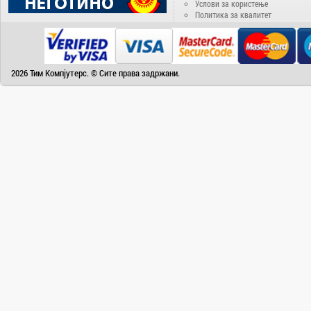
Услови за користење
Camry
Политика за квалитет
Canon
Canvas
Carrier
2026 Тим Компјутерс. © Сите права задржани.
Cat
Chuwi
Cisco
Click
CoolerMaster
Cooper&Hunter
Creative
Cubot
D-Link
DAIKIN
DeepCool
Dell