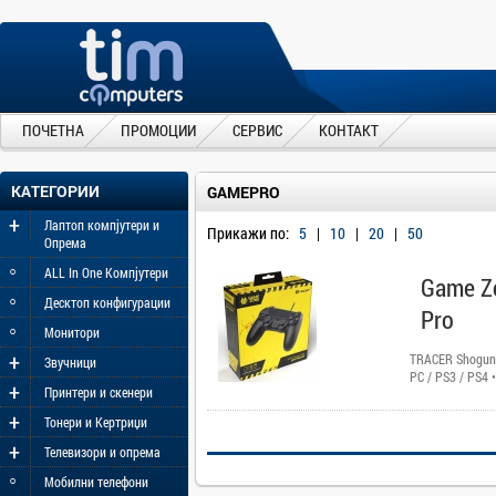
ПОЧЕТНА
ПРОМОЦИИ
СЕРВИС
КОНТАКТ
КАТЕГОРИИ
GAMEPRO
+
Лаптоп компјутери и
Прикажи по:
5
|
10
|
20
|
50
Опрема
◦
ALL In One Компјутери
Game Z
◦
Десктоп конфигурации
Pro
◦
Монитори
+
TRACER Shogun
Звучници
PC / PS3 / PS4 •
+
Принтери и скенери
• Digital and an
buttons. • TURB
+
Тонери и Кертриџи
+
Телевизори и опрема
◦
Мобилни телефони