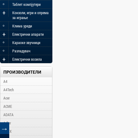
◦
Таблет компјутери
+
Конзоли, игри и опрема
за играње
◦
Клима уреди
+
Електрични апарати
◦
Караоке звучници
◦
Разладувач
+
Електрични возила
ПРОИЗВОДИТЕЛИ
A4
A4Tech
Acer
ACME
ADATA
Adler
→
AFOX