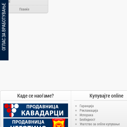
Ainol
ОГЛАС ЗА ВРАБОТУВАЊЕ
Alcatel
Повеќе
Allview
Aloha Day
AMD
AOC
Apache
Apple
Arielli
Asus
ATI
AUX
BenQ
Каде се наоѓаме?
Купувајте online
Blackview
Гаранција
Bosch
Рекламација
Испорака
Broadlink
Безбедност
Упатство за online купување
Brother