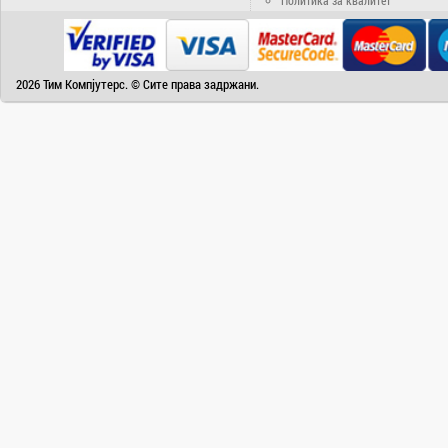
Camry
Canon
Canvas
2026 Тим Компјутерс. © Сите права задржани.
Carrier
Cat
Chuwi
Cisco
Click
CoolerMaster
Cooper&Hunter
Creative
Cubot
D-Link
DAIKIN
DeepCool
Dell