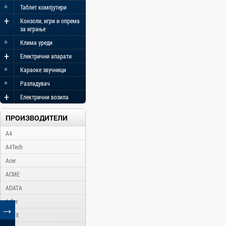
◦
Таблет компјутери
+
Конзоли, игри и опрема
за играње
◦
Клима уреди
+
Електрични апарати
◦
Караоке звучници
◦
Разладувач
+
Електрични возила
ПРОИЗВОДИТЕЛИ
A4
A4Tech
Acer
ACME
ADATA
Adler
→
AFOX