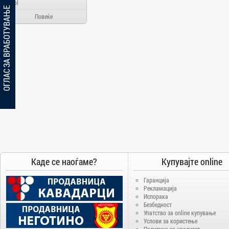
Ainol
ОГЛАС ЗА ВРАБОТУВАЊЕ
Alcatel
Повеќе
Allview
Aloha Day
AMD
AOC
Apache
Apple
Arielli
Asus
ATI
AUX
Каде се наоѓаме?
Купувајте online
BenQ
Гаранција
Blackview
Рекламација
Bosch
Испорака
Безбедност
Broadlink
Упатство за online купување
Услови за користење
Brother
Политика за квалитет