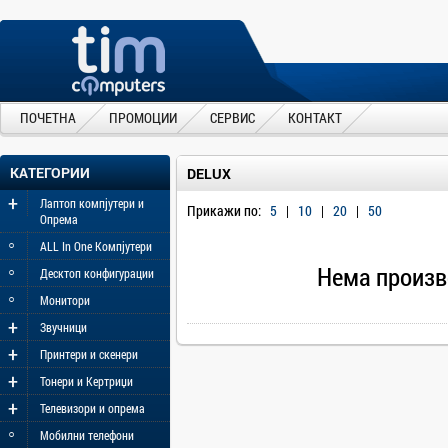
ПОЧЕТНА
ПРОМОЦИИ
СЕРВИС
КОНТАКТ
КАТЕГОРИИ
DELUX
+
Лаптоп компјутери и
Прикажи по:
5
|
10
|
20
|
50
Опрема
◦
ALL In One Компјутери
◦
Нема произв
Десктоп конфигурации
◦
Монитори
+
Звучници
+
Принтери и скенери
+
Тонери и Кертриџи
+
Телевизори и опрема
◦
Мобилни телефони