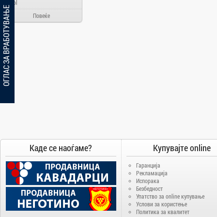
Ainol
ОГЛАС ЗА ВРАБОТУВАЊЕ
Alcatel
Повеќе
Allview
Aloha Day
AMD
AOC
Apache
Apple
Arielli
Asus
ATI
Каде се наоѓаме?
Купувајте online
AUX
BenQ
Гаранција
Blackview
Рекламација
Испорака
Bosch
Безбедност
Упатство за online купување
Broadlink
Услови за користење
Политика за квалитет
Brother