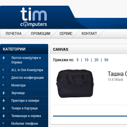
ПОЧЕТНА
ПРОМОЦИИ
СЕРВИС
КОНТАКТ
КАТЕГОРИИ
CANVAS
+
Лаптоп компјутери и
Прикажи по:
5
|
10
|
20
|
50
Опрема
◦
ALL In One Компјутери
Ташна 
◦
Десктоп конфигурации
15.6"/Black
◦
Монитори
+
Звучници
+
Принтери и скенери
+
Тонери и Кертриџи
+
Телевизори и опрема
◦
Мобилни телефони