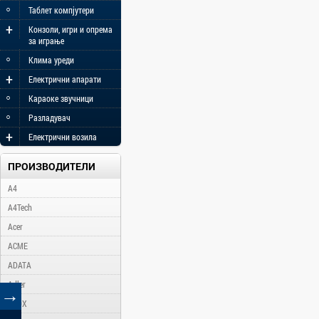
◦
Таблет компјутери
+
Конзоли, игри и опрема
за играње
◦
Клима уреди
+
Електрични апарати
◦
Караоке звучници
◦
Разладувач
+
Електрични возила
ПРОИЗВОДИТЕЛИ
A4
A4Tech
Acer
ACME
ADATA
Adler
→
AFOX