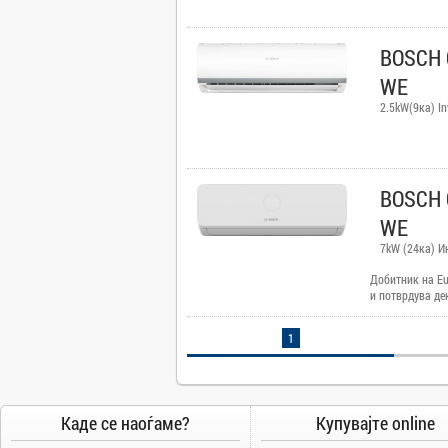
Camry
Canon
BOSCH 
Canvas
WE
Carrier
2.5kW(9ка) In
Cat
Chuwi
Cisco
BOSCH 
Click
WE
CoolerMaster
7kW (24ка) И
Cooper&Hunter
Добитник на Eu
Creative
и потврдува де
карактеристики
Cubot
се целосно усог
1
D-Link
стандарди. Euro
сертификација 
DAIKIN
гаранција за п
гарантира дека
DeepCool
работат како ш
Каде се наоѓаме?
Купувајте online
Dell