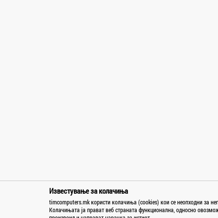
Orion
Palit
PANASONIC
Patriot
Philips
Phonemax
Platinet
Polaroid
Power Box
RAMMAX
Razer
Samsonite
Samsung
Sapphire
SBOX
Известување за колачиња
Seitec
timcomputers.mk користи колачиња (cookies) кои се неопходни за н
Колачињата ја прават веб страната функционална, односно овозможу
Sencor
произвоид и направат нарачка за истиот.