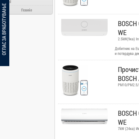
Ainol
ОГЛАС ЗА ВРАБОТУВАЊЕ
Alcatel
Повеќе
Allview
BOSCH 
Aloha Day
WE
AMD
2.5kW(9ка) In
AOC
Добитник на Eu
Apache
и потврдува де
карактеристики
Apple
се целосно усог
Прочис
стандарди. Euro
Arielli
сертификација 
BOSCH 
Asus
гаранција за п
гарантира дека
PM10/PM2.5/P
ATI
работат како ш
AUX
BenQ
Blackview
BOSCH 
Bosch
WE
Broadlink
7kW (24ка) И
Brother