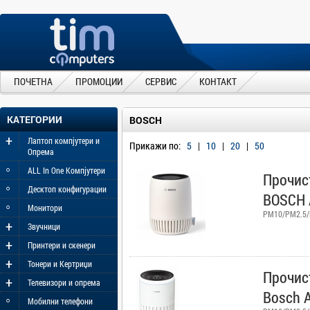
ПОЧЕТНА
ПРОМОЦИИ
СЕРВИС
КОНТАКТ
КАТЕГОРИИ
BOSCH
+
Лаптоп компјутери и
Прикажи по:
5
|
10
|
20
|
50
Опрема
◦
ALL In One Компјутери
Прочис
◦
Десктоп конфигурации
BOSCH 
◦
Монитори
PM10/PM2.5/P
+
Звучници
+
Принтери и скенери
+
Тонери и Кертриџи
Прочис
+
Телевизори и опрема
Bosch A
◦
Мобилни телефони