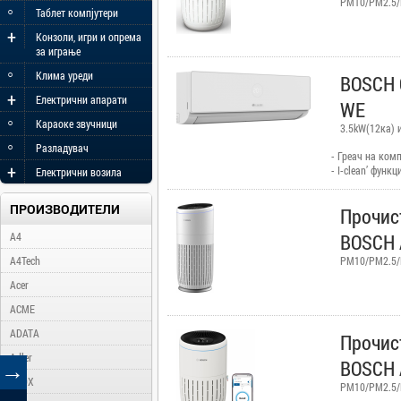
PM10/PM2.5/P
◦
Таблет компјутери
+
Конзоли, игри и опрема
за играње
◦
Клима уреди
BOSCH 
+
Електрични апарати
WE
◦
Караоке звучници
3.5kW(12ка) 
◦
Разладувач
- Греач на комп
+
- I-clean’ функц
Електрични возила
испарувачот до 
штетните бактер
ПРОИЗВОДИТЕЛИ
Прочис
воздухот да дув
преку сензор в
A4
BOSCH 
температурата 
далечинскиот у
A4Tech
PM10/PM2.5/P
на енергија, мо
Acer
‘8°C heating’ 
во просторијат
ACME
Работа во реж
температури (на
ADATA
Прочис
Adler
→
BOSCH 
AFOX
PM10/PM2.5/P