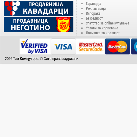
Delux
Гаранција
Denver
Рекламација
Испорака
Disney
Безбедност
Упатство за online купување
Doogee
Услови за користење
Политика за квалитет
DVB-T2
ECS
EIZO
Electra
2026 Тим Компјутерс. © Сите права задржани.
Electrolux
Elephone
Energenie
Energizer
Epson
eSTAR
Fantasy
Favorit
Fiesta