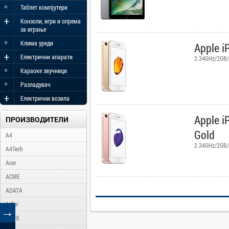
◦
Таблет компјутери
+
Конзоли, игри и опрема
за играње
◦
Клима уреди
Apple i
+
Електрични апарати
2.34GHz/2GB/
◦
Караоке звучници
◦
Разладувач
+
Електрични возила
Apple i
ПРОИЗВОДИТЕЛИ
Gold
A4
2.34GHz/2GB/
A4Tech
Acer
ACME
ADATA
Adler
→
AFOX