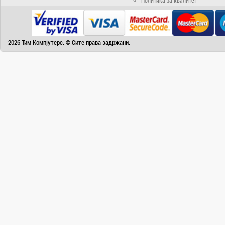
Camry
Canon
Canvas
2026 Тим Компјутерс. © Сите права задржани.
Carrier
Cat
Chuwi
Cisco
Click
CoolerMaster
Cooper&Hunter
Creative
Cubot
D-Link
DAIKIN
DeepCool
Dell