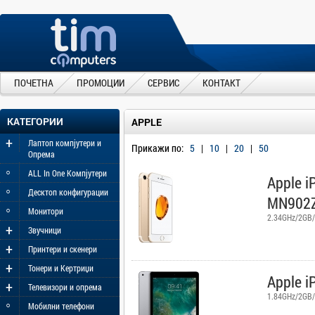
ПОЧЕТНА
ПРОМОЦИИ
СЕРВИС
КОНТАКТ
КАТЕГОРИИ
APPLE
+
Лаптоп компјутери и
Прикажи по:
5
|
10
|
20
|
50
Опрема
◦
ALL In One Компјутери
Apple i
◦
Десктоп конфигурации
MN902
◦
Монитори
2.34GHz/2GB/
+
Звучници
+
Принтери и скенери
+
Тонери и Кертриџи
Apple i
+
Телевизори и опрема
1.84GHz/2GB/
◦
Мобилни телефони