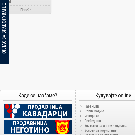
Ainol
ОГЛАС ЗА ВРАБОТУВАЊЕ
Alcatel
Повеќе
Allview
Aloha Day
AMD
AOC
Apache
Apple
Arielli
Asus
ATI
AUX
Каде се наоѓаме?
Купувајте online
BenQ
Гаранција
Blackview
Рекламација
Bosch
Испорака
Безбедност
Broadlink
Упатство за online купување
Услови за користење
Brother
Политика за квалитет