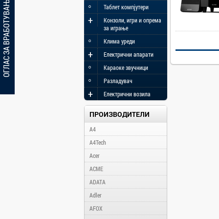
ОГЛАС ЗА ВРАБОТУВАЊЕ
◦
Таблет компјутери
+
Конзоли, игри и опрема
за играње
◦
Клима уреди
+
Електрични апарати
◦
Караоке звучници
◦
Разладувач
+
Електрични возила
ПРОИЗВОДИТЕЛИ
A4
A4Tech
Acer
ACME
ADATA
Adler
AFOX