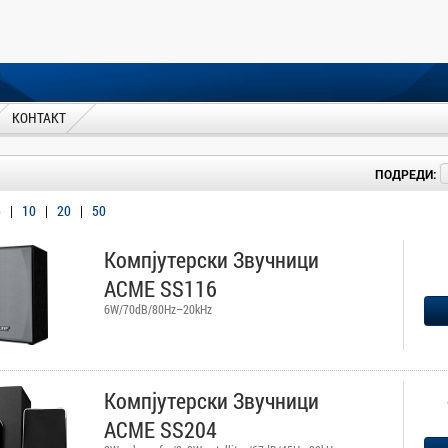
КОНТАКТ
ПОДРЕДИ:
5
|
10
|
20
|
50
Компјутерски Звучници
ACME SS116
6W/70dB/80Hz–20kHz
Компјутерски Звучници
ACME SS204