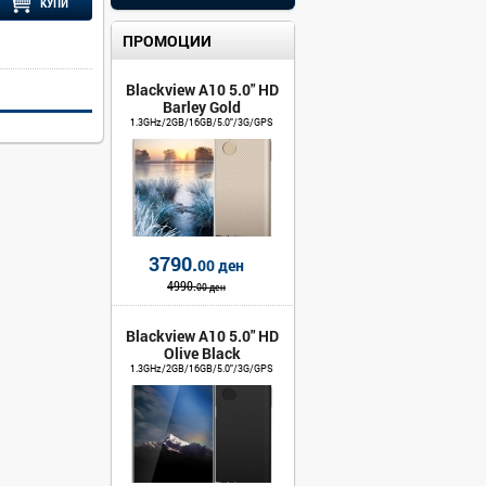
КУПИ
ПРОМОЦИИ
Blackview A10 5.0" HD
Barley Gold
1.3GHz/2GB/16GB/5.0"/3G/GPS
3790.
00 ден
4990.
00 ден
Blackview A10 5.0" HD
Olive Black
1.3GHz/2GB/16GB/5.0"/3G/GPS