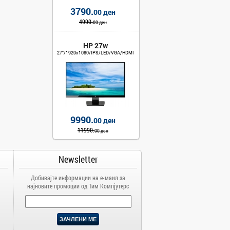
3790.
00 ден
4990.
00 ден
HP 27w
27"/1920x1080/IPS/LED/VGA/HDMI
9990.
00 ден
11990.
00 ден
Newsletter
Добивајте информации на е-маил за
најновите промоции од Тим Компјутерс