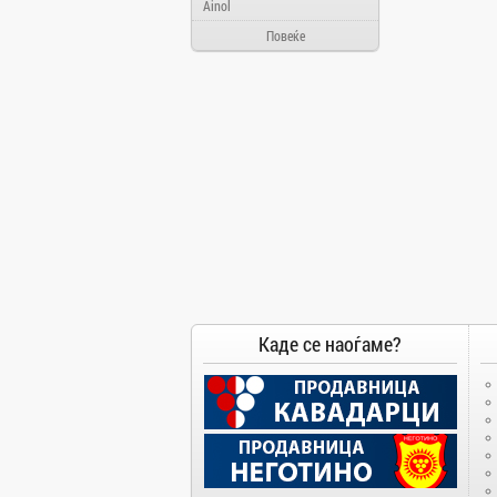
Ainol
Alcatel
Повеќе
Allview
Aloha Day
AMD
AOC
Apache
Apple
Arielli
Asus
ATI
AUX
Каде се наоѓаме?
BenQ
Blackview
Bosch
Broadlink
Brother