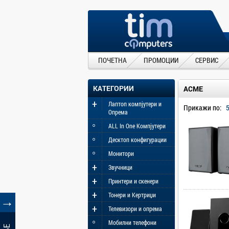
ПОЧЕТНА
ПРОМОЦИИ
СЕРВИС
КАТЕГОРИИ
ACME
+
Лаптоп компјутери и
Прикажи по:
Опрема
◦
ALL In One Компјутери
◦
Десктоп конфигурации
◦
Монитори
+
Звучници
+
Принтери и скенери
+
Тонери и Кертриџи
→
+
Телевизори и опрема
◦
Мобилни телефони