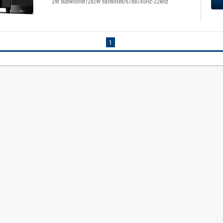
2W subwoofer/2x2W satellites/67dB/45Hz-22kHz
1