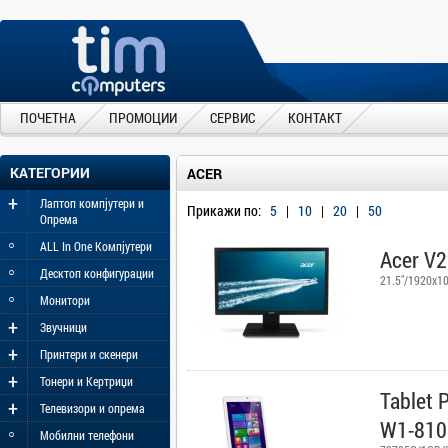
ПОЧЕТНА
ПРОМОЦИИ
СЕРВИС
КОНТАКТ
КАТЕГОРИИ
ACER
+
Лаптоп компјутери и
Прикажи по:
5
|
10
|
20
|
50
Опрема
◦
ALL In One Компјутери
Acer V
◦
Десктоп конфигурации
21.5"/1920x1
◦
Монитори
+
Звучници
+
Принтери и скенери
+
Тонери и Кертриџи
Tablet 
+
Телевизори и опрема
W1-810
◦
Мобилни телефони