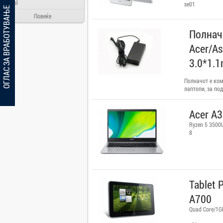
Ainol
se01
ОГЛАС ЗА ВРАБОТУВАЊЕ
Alcatel
Повеќе
Allview
Полнач
Aloha Day
Acer/A
AMD
3.0*1.
AOC
Полначот е ком
Apache
лаптопи, за по
Apple
не.
Arielli
Acer A
Asus
Ryzen 5 350
8
ATI
AUX
BenQ
Blackview
Tablet 
Bosch
A700
Broadlink
Quad Core/1G
Brother