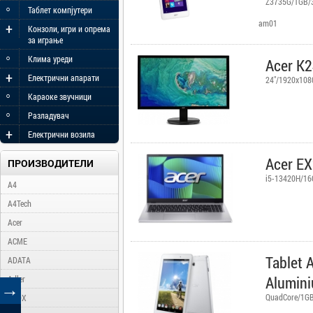
Z3735G/1GB/
◦
Таблет компјутери
am01
+
Конзоли, игри и опрема
за играње
◦
Клима уреди
Acer K
+
Електрични апарати
24"/1920x108
◦
Караоке звучници
◦
Разладувач
+
Електрични возила
Acer E
ПРОИЗВОДИТЕЛИ
i5-13420H/1
A4
A4Tech
Acer
ACME
Tablet 
ADATA
Alumini
Adler
→
QuadCore/1GB
AFOX