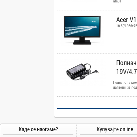
am01
Camry
Canon
Acer V
Canvas
18.5"/1366x7
Carrier
Cat
Chuwi
Cisco
Полнач 
Click
19V/4.
CoolerMaster
Cooper&Hunter
Полначот е ком
лаптопи, за по
Creative
не.
Cubot
D-Link
DAIKIN
DeepCool
Каде се наоѓаме?
Купувајте online
Dell