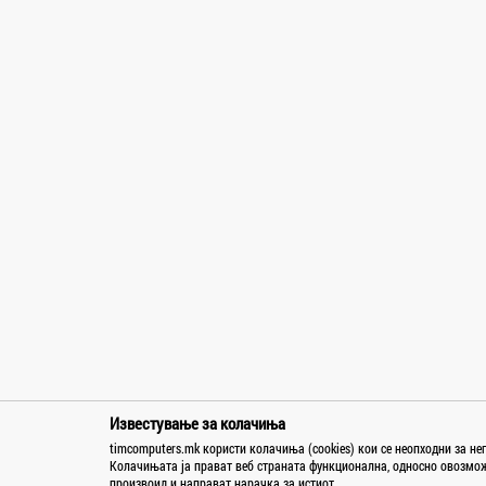
Orion
Palit
PANASONIC
Patriot
Philips
Phonemax
Platinet
Polaroid
Power Box
RAMMAX
Razer
Samsonite
Samsung
Sapphire
SBOX
Известување за колачиња
Seitec
timcomputers.mk користи колачиња (cookies) кои се неопходни за н
Колачињата ја прават веб страната функционална, односно овозможу
Sencor
произвоид и направат нарачка за истиот.