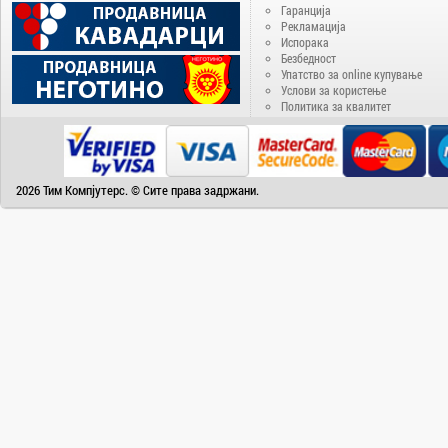
Delux
Гаранција
Рекламација
Denver
Испорака
Disney
Безбедност
Упатство за online купување
Doogee
Услови за користење
Политика за квалитет
DVB-T2
ECS
EIZO
2026 Тим Компјутерс. © Сите права задржани.
Electra
Electrolux
Elephone
Energenie
Energizer
Epson
eSTAR
Fantasy
Favorit
Fiesta