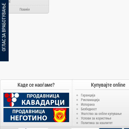
Ainol
ОГЛАС ЗА ВРАБОТУВАЊЕ
Alcatel
Повеќе
Allview
Aloha Day
AMD
AOC
Apache
Apple
Arielli
Asus
ATI
Каде се наоѓаме?
Купувајте online
AUX
BenQ
Гаранција
Рекламација
Blackview
Испорака
Безбедност
Bosch
Упатство за online купување
Услови за користење
Broadlink
Политика за квалитет
Brother