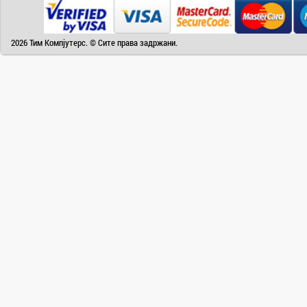
Camry
Canon
2026 Тим Компјутерс. © Сите права задржани.
Canvas
Carrier
Cat
Chuwi
Cisco
Click
CoolerMaster
Cooper&Hunter
Creative
Cubot
D-Link
DAIKIN
DeepCool
Dell