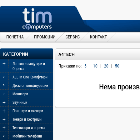
ПОЧЕТНА
ПРОМОЦИИ
СЕРВИС
КОНТАКТ
КАТЕГОРИИ
A4TECH
+
Лаптоп компјутери и
Прикажи по:
5
|
10
|
20
|
50
Опрема
◦
ALL In One Компјутери
◦
Нема произв
Десктоп конфигурации
◦
Монитори
+
Звучници
+
Принтери и скенери
+
Тонери и Кертриџи
+
Телевизори и опрема
◦
Мобилни телефони