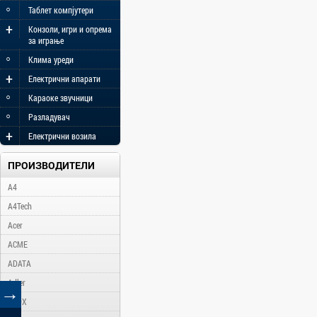
◦
Таблет компјутери
+
Конзоли, игри и опрема
за играње
◦
Клима уреди
+
Електрични апарати
◦
Караоке звучници
◦
Разладувач
+
Електрични возила
ПРОИЗВОДИТЕЛИ
A4
A4Tech
Acer
ACME
ADATA
Adler
→
AFOX