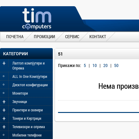
ПОЧЕТНА
ПРОМОЦИИ
СЕРВИС
КОНТАКТ
КАТЕГОРИИ
51
+
Лаптоп компјутери и
Прикажи по:
5
|
10
|
20
|
50
Опрема
◦
ALL In One Компјутери
◦
Нема произв
Десктоп конфигурации
◦
Монитори
+
Звучници
+
Принтери и скенери
+
Тонери и Кертриџи
+
Телевизори и опрема
◦
Мобилни телефони