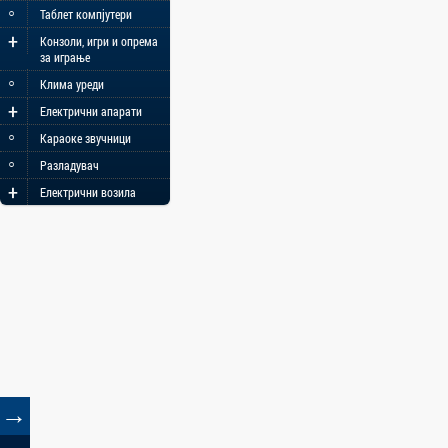
◦
Таблет компјутери
+
Конзоли, игри и опрема
за играње
◦
Клима уреди
+
Електрични апарати
◦
Караоке звучници
◦
Разладувач
+
Електрични возила
→